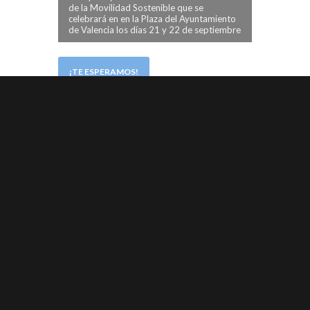
de la Movilidad Sostenible que se
celebrará en en la Plaza del Ayuntamiento
de Valencia los días 21 y 22 de septiembre
¡TE ESPERAMOS!